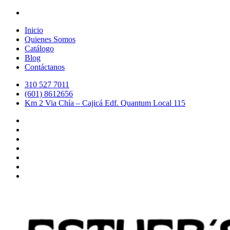
Inicio
Quienes Somos
Catálogo
Blog
Contáctanos
310 527 7011
(601) 8612656
Km 2 Via Chía – Cajicá Edf. Quantum Local 115