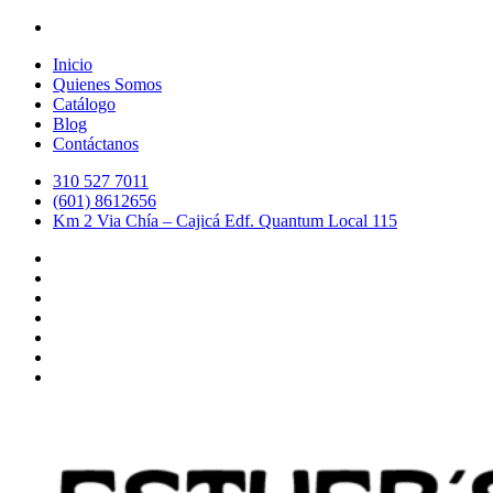
Inicio
Quienes Somos
Catálogo
Blog
Contáctanos
310 527 7011
(601) 8612656
Km 2 Via Chía – Cajicá Edf. Quantum Local 115