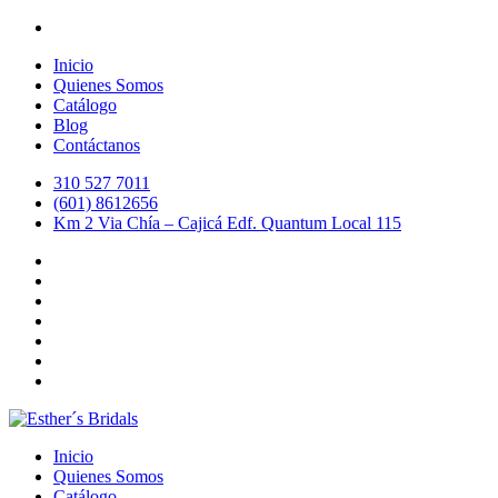
Inicio
Quienes Somos
Catálogo
Blog
Contáctanos
310 527 7011
(601) 8612656
Km 2 Via Chía – Cajicá Edf. Quantum Local 115
Inicio
Quienes Somos
Catálogo