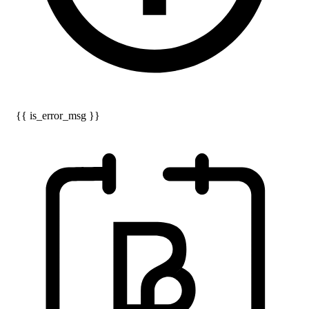
{{ is_error_msg }}