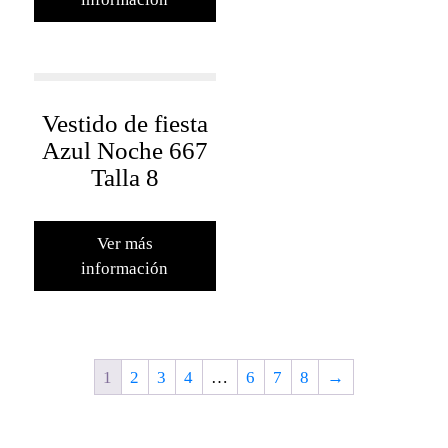
Vestido de fiesta
Azul Noche 667
Talla 8
Ver más
información
1
2
3
4
…
6
7
8
→