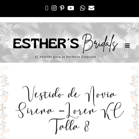
Vestido de Novia
Sirena -Loren KC
Talla 8