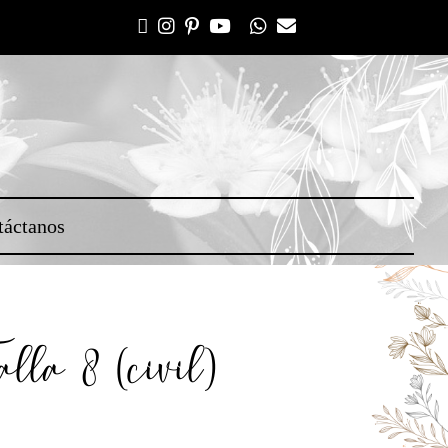
táctanos
la 8 (civil)