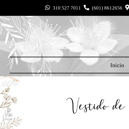
310 527 7011
(601) 8612656
Inicio
Vestido de 