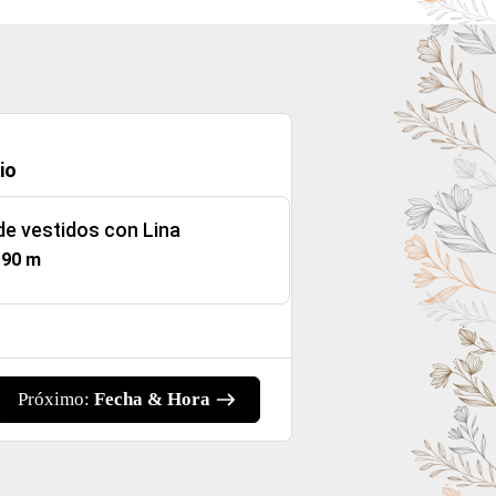
io
de vestidos con Lina
:
90 m
Próximo:
Fecha & Hora