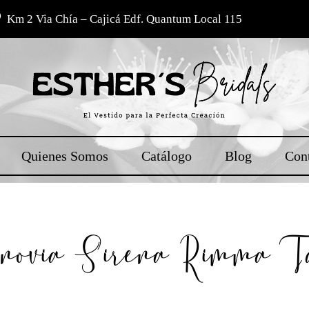
Km 2 Via Chía – Cajicá Edf. Quantum Local 115
Quienes Somos
Catálogo
Blog
Con
novia Sirena Rimma Tal