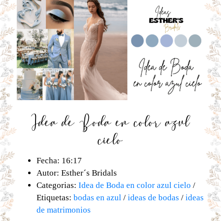
Idea de Boda en color azul
cielo
Fecha: 16:17
Autor: Esther´s Bridals
Categorias:
Idea de Boda en color azul cielo
/
Etiquetas:
bodas en azul
/
ideas de bodas
/
ideas
de matrimonios