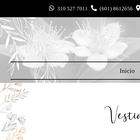
310 527 7011
(601) 8612656
Inicio
Vesti