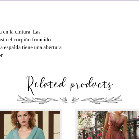
en la cintura. Las

ta el corpiño fruncido 

a espalda tiene una abertura

r

Related products