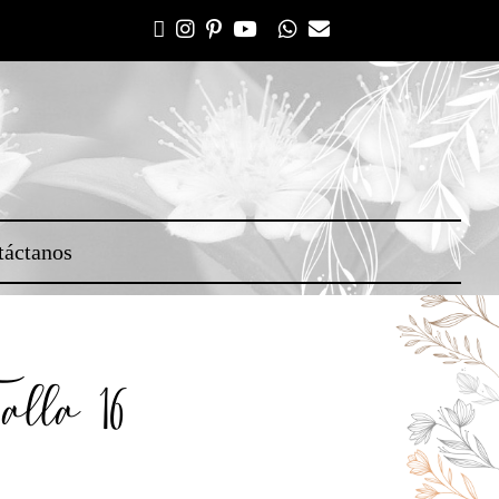
táctanos
lla 16