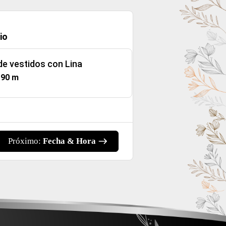
io
de vestidos con Lina
:
90 m
Próximo:
Fecha & Hora